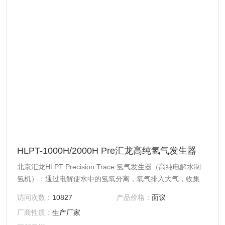
HLPT-1000H/2000H Pre汇龙高纯氢气发生器
北京汇龙HLPT Precision Trace 氢气发生器（高纯电解水制
氢机）：通过电解使水中的氢氧分离，氧气排入大气，收集氢
气做产出气，仅消耗水和电就可产生氢气，在低压下按需产
访问次数：
10827
产品价格：
面议
气，Z小化系统的氢气存储量。因其技术成熟、安全易用、产
厂商性质：
生产厂家
气成本低、纯度高等特点成为钢瓶的理想替代品，被越来越多