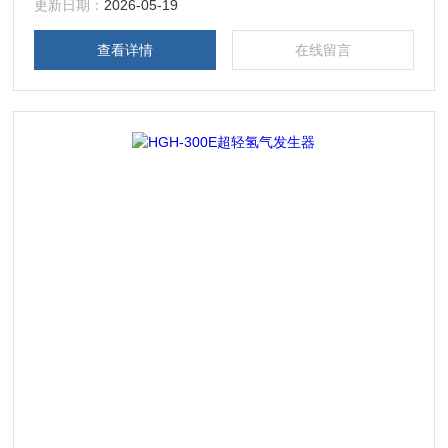
的实验室所选择，使得防护费用昂贵且危险的高压钢瓶*告别
更新日期：
2026-05-19
您的实验室。
查看详情
在线留言