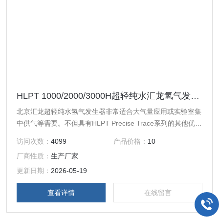
HLPT 1000/2000/3000H超轻纯水汇龙氢气发生器
北京汇龙超轻纯水氢气发生器非常适合大气量应用或实验室集
中供气等需要。不但具有HLPT Precise Trace系列的其他优
点，还拥有更加*的产气能力，并加入了智能补水系统，可自
访问次数：
4099
产品价格：
10
动补充被电解消耗掉的水分，大幅减少了维护频率，为您节省
厂商性质：
生产厂家
更多的精力专注于实验。HLPT Precise Trace系列是汇龙气体
发生器标准机型，拥有更加成熟工艺与技术，更便捷的人机互
更新日期：
2026-05-19
动，更加美观形
查看详情
在线留言