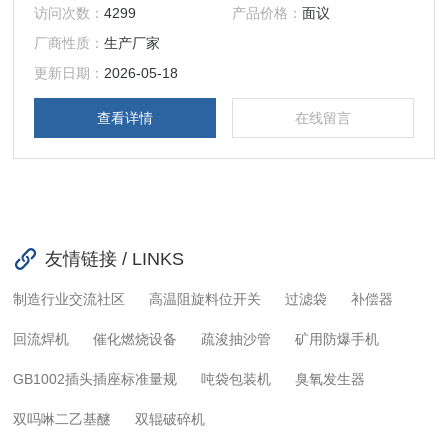
检疫、电力、*、高校等实验室分析检测部门。气体发生器*北
访问次数：
4299
产品价格：
面议
京汇龙
厂商性质：
生产厂家
更新日期：
2026-05-18
查看详情
在线留言
友情链接 / LINKS
制造行业交流社区
高温阻旋料位开关
过滤袋
补偿器
回流焊机
催化燃烧设备
疏浚抽沙管
矿用防爆手机
GB1002插头插座标准量规
吨袋包装机
臭氧发生器
双吗啉二乙基醚
双辊破碎机