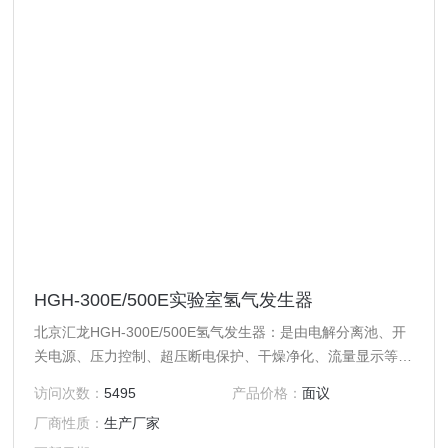
HGH-300E/500E实验室氢气发生器
北京汇龙HGH-300E/500E氢气发生器：是由电解分离池、开
关电源、压力控制、超压断电保护、干燥净化、流量显示等系
统组成。本仪器的“心脏”电解分离池为桶式结构。储液、制
访问次数：
5495
产品价格：
面议
氢、排氧可同时进行，其电解面积大、池温低、性能好、纯度
厂商性质：
生产厂家
更高之优点，是板式电解池的Z佳换代品。本仪器设有不返液