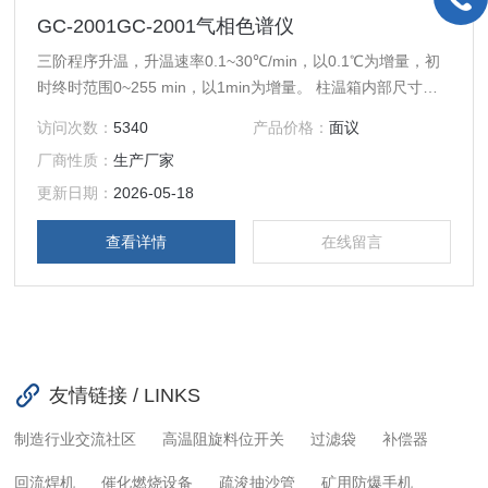
GC-2001GC-2001气相色谱仪
三阶程序升温，升温速率0.1~30℃/min，以0.1℃为增量，初
时终时范围0~255 min，以1min为增量。 柱温箱内部尺寸
（mm）:长270?宽220?高260 仪器外型尺寸（mm）:长655?
访问次数：
5340
产品价格：
面议
宽460?高450 重量47kg
厂商性质：
生产厂家
更新日期：
2026-05-18
查看详情
在线留言
友情链接 / LINKS
制造行业交流社区
高温阻旋料位开关
过滤袋
补偿器
回流焊机
催化燃烧设备
疏浚抽沙管
矿用防爆手机