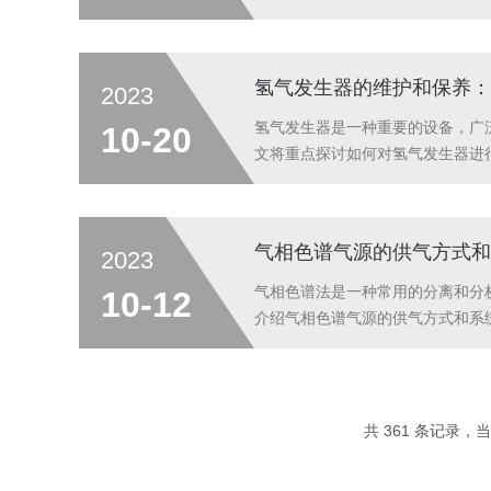
和产品质量的提高。在工作环境改
杂质，使得工作环境中的空气更加纯
氢气发生器的维护和保养：
2023
氢气发生器是一种重要的设备，广
10-20
文将重点探讨如何对氢气发生器进
气，电路是否正常等。同时，应定
时发现并解决问题。维护保养：应定
气相色谱气源的供气方式和
2023
气相色谱法是一种常用的分离和分
10-12
介绍气相色谱气源的供气方式和系
气体样品通过载气管路输送到色谱
度的氮气、氢气、氦气等常作为载气
共 361 条记录，当前