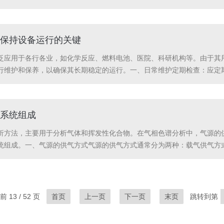
善方面，纯净空气发生器主要通过以下几个方面发挥作用：1.提高空气质
净、清新。这不...
保持设备运行的关键
泛应用于各行各业，如化学反应、燃料电池、医院、科研机构等。由于其
行维护和保养，以确保其长期稳定的运行。一、日常维护定期检查：应定
期清理设备表面灰尘和杂物，保持设备清洁。巡检：操作人员应定时巡检
期进行维护保养，如...
系统组成
析方法，主要用于分析气体和挥发性化合物。在气相色谱分析中，气源的
统组成。一、气源的供气方式气源的供气方式通常分为两种：载气供气方
柱中，从而实现样品的分离和分析。在载气供气方式下，载气的种类和纯
的选择。此外，载...
 13 / 52 页
首页
上一页
下一页
末页
跳转到第