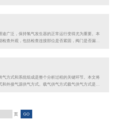
量：能够过滤掉空气中的微小颗粒物、有害气体和微生物等
用途广泛，保持氢气发生器的正常运行变得尤为重要。本
期检查外观，包括检查连接部位是否紧固，阀门是否漏
，注意倾听设备运行声音，观察显示屏参数是否正常，及
供气方式和系统组成是整个分析过程的关键环节。本文将
式和外接气源供气方式。载气供气方式载气供气方式是将
度对分析结果的准确性和可靠性有重要影响。通常，高纯
页