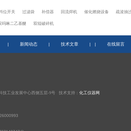
料位开关
过滤袋
补偿器
回流焊机
催化燃烧设备
疏浚抽
双吗啉二乙基醚
双辊破碎机
新闻动态
技术文章
在线留言
|
|
|
|
科技工业发展中心西侧五层-9号 技术支持：
化工仪器网
6000993