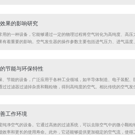
需要使用氮空两气一体机做什么？需要什么样的气体流量和压力？需要什
量气体质量...
效果的影响研究
常用的一种设备，它能够通过一定的物理过程将空气转化为高纯度、高压
果有着重要的影响。空气发生器的操作参数主要包括进气压力、进气温度
：进气压力是影响产气效果的重要因素。在一定范围内，提高进气压力可
。进气温度：进气...
的节能与环保特性
保、节能的设备，广泛应用于各种工业领域，如半导体制造、电子装配、
通过过滤器过滤掉杂质和颗粒物，得到高纯度的空气。相比传统的空气发
了先进的压缩技术和高效的干燥剂，使得设备在运行过程中能够更快速、
的能源利用率。智...
善工作环境
度纯净空气的设备。它通过高效的过滤系统，可以去除空气中的微小颗粒
滤效率和更长的使用寿命。此外，它还能够提供更加稳定的空气流，使得