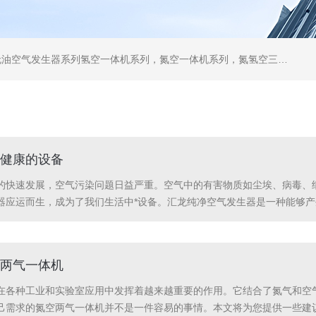
列，气体净化器系列，代理日本DKK-TOA水质分析，水质检测仪器，代理南韩SitekPH/离子计，DO计，电导计，多功能计，PH/DO/电导率电极
健康的设备
的快速发展，空气污染问题日益严重。空气中的有害物质如尘埃、病毒、
器应运而生，成为了我们生活中*设备。汇龙纯净空气发生器是一种能够
毒、细菌、烟雾等有害物质，提供给我们清新、健康的空气。它的工作原
它的使用范围非...
两气一体机
在各种工业和实验室应用中发挥着越来越重要的作用。它结合了氮气和空
己需求的氮空两气一体机并不是一件容易的事情。本文将为您提供一些建议