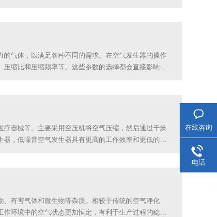
么样的接口和连接方式？这些问题的答案将帮助您确定所
力的气体，以满足各种不同的需求。在空气发生器的操作
、压缩比和压缩频率等。这些参数的选择都会直接影响到
以增加空气的压缩比，从而提高产气效率。但当进气压力
在线咨询
医疗器械等。主要采用空压机将空气压缩，然后通过干燥
生器，低噪音空气发生器具有更高的工作效率和更低的噪
更充分地利用能源。同时，优化后的设备结构使得维护和
电话
物、有害气体和微生物等杂质。相较于传统的空气净化
工作环境中的空气状态更加恒定，有利于生产过程的稳定