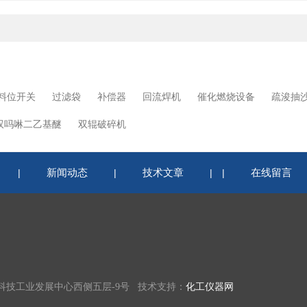
料位开关
过滤袋
补偿器
回流焊机
催化燃烧设备
疏浚抽
双吗啉二乙基醚
双辊破碎机
新闻动态
技术文章
在线留言
|
|
|
|
科技工业发展中心西侧五层-9号 技术支持：
化工仪器网