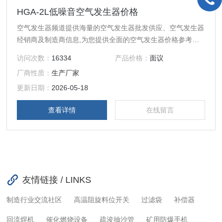
HGA-2L低噪音空气发生器价格
空气发生器频道提供海量的空气发生器批发供应、空气发生器
经销商及制造商信息,为您提供全面的空气发生器价格参考和
在线洽谈的机会,的空气发生器报价尽在中国化工... HGA-2L
访问次数：
16334
产品价格：
面议
HGA-5L HGA-2LB HGA-5LB HGA-30L
厂商性质：
生产厂家
更新日期：
2026-05-18
查看详情
在线留言
友情链接 / LINKS
制造行业交流社区
高温阻旋料位开关
过滤袋
补偿器
回流焊机
催化燃烧设备
疏浚抽沙管
矿用防爆手机