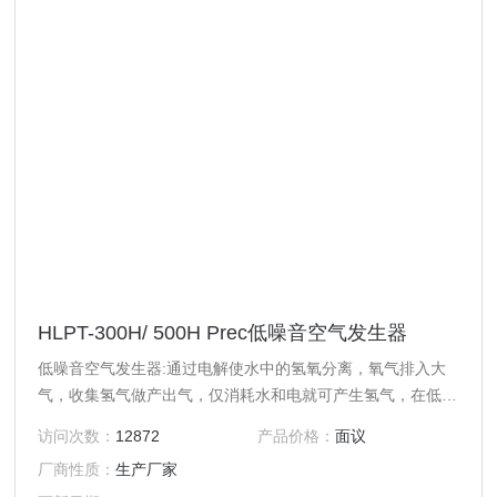
HLPT-300H/ 500H Prec低噪音空气发生器
低噪音空气发生器:通过电解使水中的氢氧分离，氧气排入大
气，收集氢气做产出气，仅消耗水和电就可产生氢气，在低压
下按需产气，Z小化系统的氢气存储量。
访问次数：
12872
产品价格：
面议
厂商性质：
生产厂家