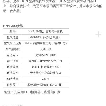
仪器。是在 HGN 型高纯氮气发生器、HGA 型空气发生器的基础
上，融合现代技术，为适应市场的需要而开发设计，并向市场推出的
新一代产品。
HNA-300参数
+
型 号
HNA-300
氮、空两气一体机
氮气纯度
99.9994%
（相对含氧量）
空气输出压力
0.4Mpa（需特殊压力时，请与厂方）
空气洁净度
无油三级
电源电压
交流
220V 50Hz
输出流量
氮气
0-300ml/min
空气
0-2L
环境温度
0-40℃
相对湿度<85%
环境条件
无大量粉尘及腐蚀性气体
zui大功率
230W
外形尺寸
500×280×400mm
（L×W×H）
ECD
备注：凡应用
检测器，应通知厂家