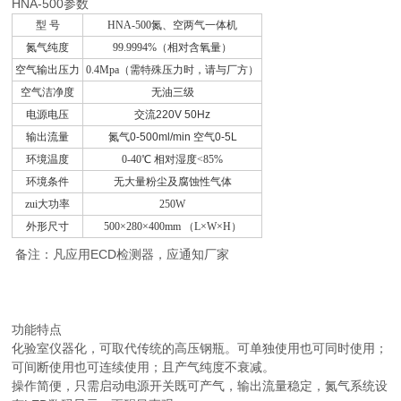
HNA-500参数
型 号
HNA-500
氮、空两气一体机
氮气纯度
99.9994%
（相对含氧量）
空气输出压力
0.4Mpa（需特殊压力时，请与厂方）
空气洁净度
无油三级
电源电压
交流
220V 50Hz
输出流量
氮气
0-500ml/min
空气
0-5L
环境温度
0-40℃
相对湿度
<85%
环境条件
无大量粉尘及腐蚀性气体
zui大功率
250W
外形尺寸
500×280×400mm
（L×W×H）
ECD
备注：凡应用
检测器，应通知厂家
功能特点
化验室仪器化，可取代传统的高压钢瓶。可单独使用也可同时使用；
可间断使用也可连续使用；且产气纯度不衰减。
操作简便，只需启动电源开关既可产气，输出流量稳定，氮气系统设