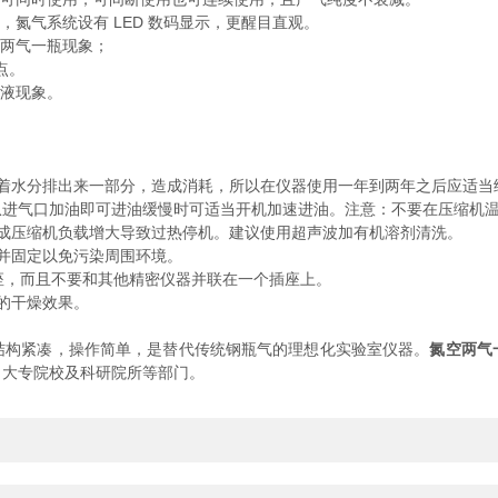
氮气系统设有 LED 数码显示，更醒目直观。
两气一瓶现象；
点。
液现象。
分排出来一部分，造成消耗，所以在仪器使用一年到两年之后应适当给压
从进气口加油即可进油缓慢时可适当开机加速进油。注意：不要在压缩机
压缩机负载增大导致过热停机。建议使用超声波加有机溶剂清洗。
并固定以免污染周围环境。
，而且不要和其他精密仪器并联在一个插座上。
的干燥效果。
构紧凑，操作简单，是替代传统钢瓶气的理想化实验室仪器。
氮空两气
、大专院校及科研院所等部门。