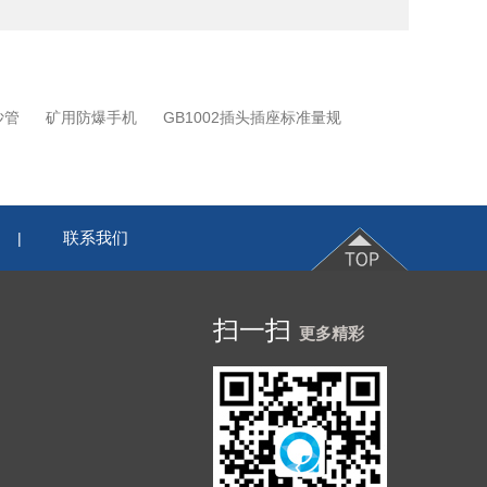
沙管
矿用防爆手机
GB1002插头插座标准量规
联系我们
|
扫一扫
更多精彩