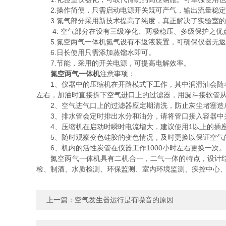
2.操作简便，只需启动电源开关既可产气，输出流量稳定，
3.氮气部分采用新技术提高了纯度，真正解决了实验室的
4. 空气部分在设有三级净化、两极稳压、多级保护之优
5.氮空两气一体机氮气设有不返液装置，可确保仪器无返
6.日长使用只需添加蒸馏水即可。
7.节能，采用的开关电源，可提高电解效率。
氮空两气一体机
注意事项：
1、仪器中的压缩机在开路模式下工作，其中润滑油会随着水
左右，加油时直接拆下空气进口上的过滤器，用漏斗接软管
2、空气进气口上的过滤器应定期清洗，防止灰尘堵塞造成
3、排水管会定时排出水分和油分，请将管口接入容器中
4、压缩机在启动时瞬时电流增大，建议使用1以上的插座
5、随时观察变色硅胶的变色情况，及时更换以保证空气
6、机内的活性炭管在仪器工作1000小时左右更换一次。
氮空两气一体机具有二机合一，二气一体的特点，设计结
检、制酒、水质检测、环保监测、室内环境监测、疾控中心
上一篇：
空气发生器运行是有噪音的原因