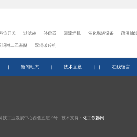
料位开关
过滤袋
补偿器
回流焊机
催化燃烧设备
疏浚抽
双吗啉二乙基醚
双辊破碎机
新闻动态
技术文章
在线留言
|
|
|
|
科技工业发展中心西侧五层-9号 技术支持：
化工仪器网