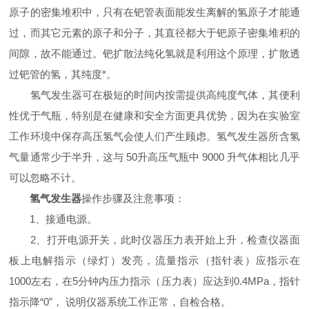
原子的密集堆积中，只有在钯管表面能发生离解的氢原子才能通
过，而其它元素的原子和分子，其直径都大于钯原子密集堆积的
间隙，故不能通过。钯扩散法纯化氢就是利用这个原理，扩散透
过钯管的氢，其纯度*。
氢气发生器可在极短的时间内按需提供高纯度气体，其便利
性优于气瓶，特别是在健康和安全方面更具优势，因为在实验室
工作环境中保存高压氢气会使人们产生顾虑。氢气发生器所含氢
气量通常少于半升，这与 50升高压气瓶中 9000 升气体相比几乎
可以忽略不计。
氢气发生器
操作步骤及注意事项：
1、接通电源。
2、打开电源开关，此时仪器压力表开始上升，检查仪器面
板上电解指示（绿灯）发亮，流量指示（指针表）应指示在
1000左右，在5分钟内压力指示（压力表）应达到0.4MPa，指针
指示降“0”， 说明仪器系统工作正常，自检合格。