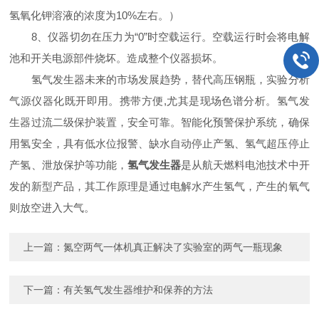
氢氧化钾溶液的浓度为10%左右。）
8、仪器切勿在压力为“0”时空载运行。空载运行时会将电解
池和开关电源部件烧坏。造成整个仪器损坏。
氢气发生器未来的市场发展趋势，替代高压钢瓶，实验分析
气源仪器化既开即用。携带方便,尤其是现场色谱分析。氢气发
生器过流二级保护装置，安全可靠。智能化预警保护系统，确保
用氢安全，具有低水位报警、缺水自动停止产氢、氢气超压停止
产氢、泄放保护等功能，
氢气发生器
是从航天燃料电池技术中开
发的新型产品，其工作原理是通过电解水产生氢气，产生的氧气
则放空进入大气。
上一篇：
氮空两气一体机真正解决了实验室的两气一瓶现象
下一篇：
有关氢气发生器维护和保养的方法