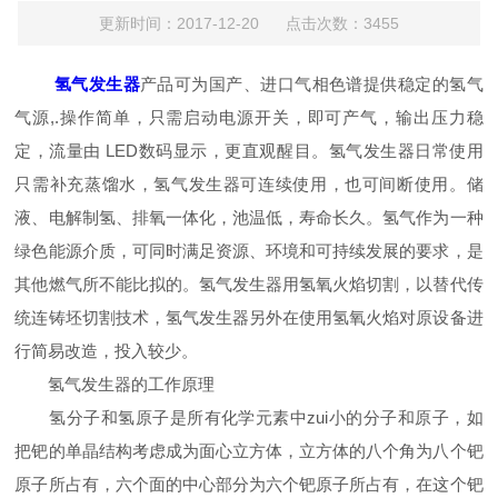
更新时间：2017-12-20 点击次数：3455
氢气发生器
产品可为国产、进口气相色谱提供稳定的氢气
气源,.操作简单，只需启动电源开关，即可产气，输出压力稳
定，流量由 LED数码显示，更直观醒目。氢气发生器日常使用
只需补充蒸馏水，氢气发生器可连续使用，也可间断使用。储
液、电解制氢、排氧一体化，池温低，寿命长久。氢气作为一种
绿色能源介质，可同时满足资源、环境和可持续发展的要求，是
其他燃气所不能比拟的。氢气发生器用氢氧火焰切割，以替代传
统连铸坯切割技术，氢气发生器另外在使用氢氧火焰对原设备进
行简易改造，投入较少。
氢气发生器的工作原理
氢分子和氢原子是所有化学元素中zui小的分子和原子，如
把钯的单晶结构考虑成为面心立方体，立方体的八个角为八个钯
原子所占有，六个面的中心部分为六个钯原子所占有，在这个钯