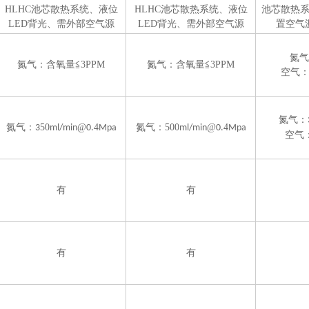
HLHC池芯
散热系统
、
液位
HLHC池芯
散热系统
、
液位
池芯
散热
LED
背光
、
需外部空气源
LED
背光
、
需外部空气源
置空气
氮气
氮气：含氧量
≦
3PPM
氮气：含氧量
≦
3PPM
空气
氮气：
氮气：
50
@
4
氮气：
500
@
4
3
ml/min
0.
Mpa
ml/min
0.
Mpa
空气：
有
有
有
有