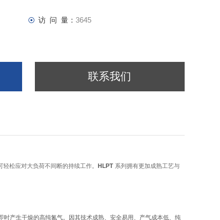
访 问 量：
3645
联系我们
可轻松应对大负荷不间断的持续工作。
HLPT
系
列拥有更加成熟工艺与
即时产生干燥的高纯氮气。因其技术成熟、安全易用、产气成本低、纯