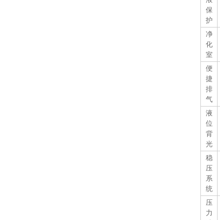
保
护
净
化
室
便
捷
排
气
液
位
背
光
稳
压
系
统
压
力