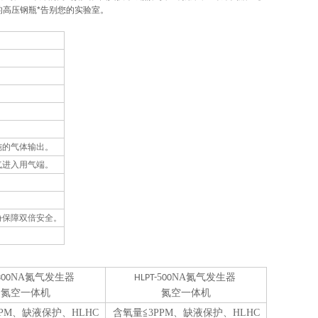
高压钢瓶*告别您的实验室。
纯
的
气
体
输出
。
气进入用气端。
份
保障
双倍
安全。
。
NA
氮
气发生器
5
NA
氮
气发生器
300
HLPT-
00
氮空一体机
氮空一体机
PM
、
缺
液
保护
、
HLHC
含氧量
≦
3PPM
、
缺
液
保护
、
HLHC