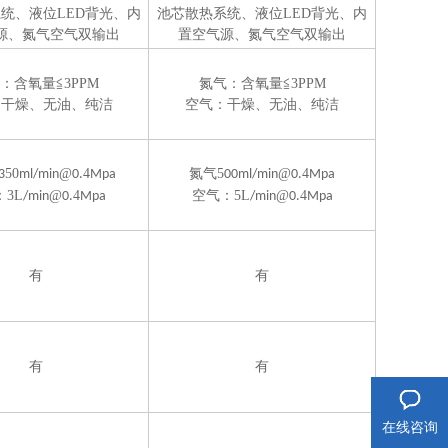
系统
、
液位LED
背光
、内
池芯
散热系统
、
液位LED
背光
、内
源、
氮气空气双输出
置空气源、
氮气空气双输出
：含氧量
≦
3PPM
氮气：含氧量
≦
3PPM
：
干燥、无油、纯洁
空气：
干燥、无油、纯洁
50
@
4
氮气5
@
4
3
ml/min
0.
Mpa
00ml/min
0.
Mpa
3L
@
4
空气：5L
@
4
/min
0.
Mpa
/min
0.
Mpa
有
有
有
有
在线咨询