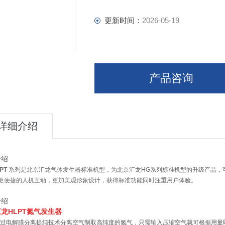
更新时间：
2026-05-19
产品咨询
详细介绍
介绍
PT
系
列是北京汇龙气体发生器标准机型，为北京汇龙HG系列标准机型的升级产品，
更便捷的人机互动，更加美观形象设计，获得标准功能同时注重用户体验。
介绍
汇龙
HLPT
氮气发生器
过电解膜分离提纯技术分离空气制取高纯度的氮气，只需输入压缩空气就可根据用量