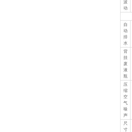
波
动
自
动
排
水
背
挂
废
液
瓶
压
缩
空
气
噪
声
尺
寸