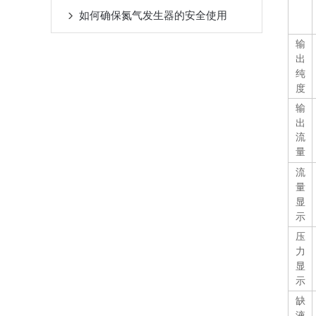
如何确保氮气发生器的安全使用
输
出
纯
度
输
出
流
量
流
量
显
示
压
力
显
示
缺
液