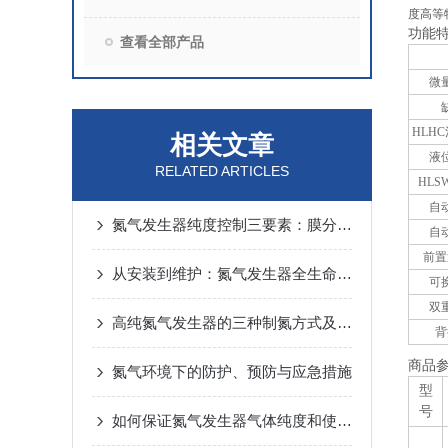
度高等
功能
查看全部产品
微
HLH
相关文章
液位
RELATED ARTICLES
HL
自
氮气发生器纯度控制三要素：膜分离、PSA与催化燃烧技术深度解析
自
前置
从安装到维护：氮气发生器全生命周期操作指南
可
双
高纯氮气发生器的三种制氮方式及好处
背
商品
氮气环境下的防护、预防与应急措施
型
号
如何保证氮气发生器气体纯度和使用安全