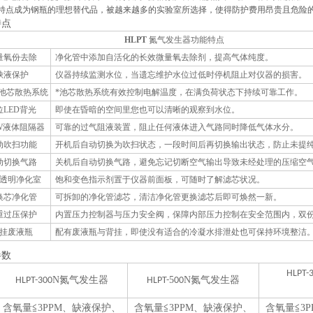
特点成为钢瓶的理想替代品，被越来越多的实验室所选择，使得防护费用昂贵且危险的
特点
HLPT
氮气发生器
功能特点
量氧份去除
净化管
中添加
自
活化的长效微量氧去除剂，
提高气体纯度。
缺
液
保护
仪器持续监测水位，当
遗忘维护水位过低
时停机阻止对仪器的损害。
C池芯
散热系统
*池芯
散热系统有效控制电解温度，
在
满
负荷
状态下
持续
可靠
工作
。
LED
背光
即使在昏暗的空间里
您
也可以
清晰的观察到
水位。
SW液体阻隔器
可靠的过气阻
液装置，
阻止任何
液体进入气路
同时降低气体水分
。
动吹扫功能
开机后
自动切
换为吹扫状态，一段时间后再切换输出状态
，
防止未提
动切换气路
关机后自动
切换气路
，避免忘记切断空气输出导致未经处理的压缩空
透明净化室
饱和变色
指示剂置
于仪器前面板，
可随时了解滤芯状况
。
换芯净化
管
可拆卸的净化管滤芯，清洁净化管更换滤芯后即可焕然一新。
重过压保护
内置压力控制器与压力安全阀，保障内部压力控制在安全范围内，双
挂
废液瓶
配有废液瓶与
背挂
，即使
没有适合的冷凝水排泄处
也可
保持环境整洁
参数
HLPT-
N
氮
气发生器
5
N
氮
气发生器
HLPT-300
HLPT-
00
含氧量
≦
3PPM
、
缺
液
保护
、
含氧量
≦
3PPM
、
缺
液
保护
、
含氧量
≦
3P