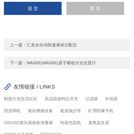
上一篇：
汇龙全自动快速液体分配仪
下一篇：
WA3081WA3081原子吸收分光光度计
友情链接 / LINKS
制造行业交流社区
高温阻旋料位开关
过滤袋
补偿器
回流焊机
催化燃烧设备
疏浚抽沙管
矿用防爆手机
GB1002插头插座标准量规
吨袋包装机
臭氧发生器