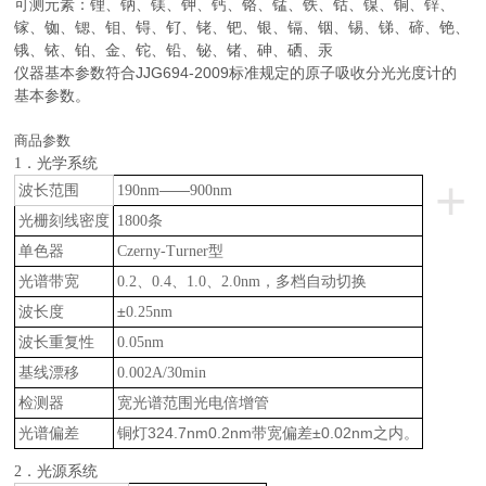
可测元素：锂、钠、镁、钾、钙、铬、锰、铁、钴、镍、铜、锌、
镓、铷、锶、钼、锝、钌、铑、钯、银、镉、铟、锡、锑、碲、铯、
锇、铱、铂、金、铊、铅、铋、锗、砷、硒、汞
仪器基本参数符合JJG694-2009标准规定的原子吸收分光光度计的
基本参数。
商品参数
1
．光学系统
+
波长范围
——
190nm
900nm
光栅刻线密度
条
1800
单色器
型
Czerny-Turner
光谱带宽
、
、
、
，多档自动切换
0.2
0.4
1.0
2.0nm
波长度
±
0.25nm
波长重复性
0.05nm
基线漂移
0.002A/30min
检测器
宽光谱范围光电倍增管
光谱偏差
铜灯324.7nm0.2nm带宽偏差±0.02nm之内。
2
．光源系统