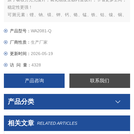
稳定性更强！
可测元素：锂、钠、镁、钾、钙、铬、锰、铁、钴、镍、铜、
锌、镓、铷、锶、钼、锝、钌、铑、钯、银、镉、铟、锡、锑、
碲、铯、锇、铱、铂、金、铊、铅、铋、锗、砷、硒、汞
产品型号：
WA2081-Q
厂商性质：
生产厂家
更新时间：
2026-05-19
访 问 量：
4328
产品咨询
联系我们
产品分类
相关文章
RELATED ARTICLES