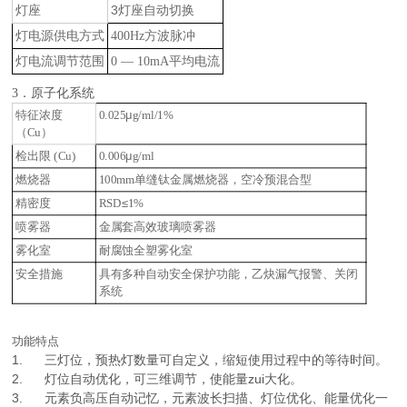
灯座
3
灯座自动切换
灯电源供电方式
方波脉冲
400Hz
灯电流调节范围
平均电流
0 — 10mA
3
．原子化系统
特征浓度
μ
0.025
g/ml/1%
（
）
Cu
检出限
μ
(Cu)
0.006
g/ml
燃烧器
单缝钛金属燃烧器，空冷预混合型
100mm
精密度
≤
RSD
1%
喷雾器
金属套高效玻璃喷雾器
雾化室
耐腐蚀全塑雾化室
安全措施
具有多种自动安全保护功能，乙炔漏气报警、关闭
系统
功能特点
1. 三灯位，预热灯数量可自定义，缩短使用过程中的等待时间。
2. 灯位自动优化，可三维调节，使能量zui大化。
3. 元素负高压自动记忆，元素波长扫描、灯位优化、能量优化一