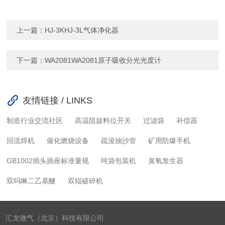
上一篇：
HJ-3KHJ-3L气体净化器
下一篇：
WA2081WA2081原子吸收分光光度计
友情链接 / LINKS
制造行业交流社区
高温阻旋料位开关
过滤袋
补偿器
回流焊机
催化燃烧设备
疏浚抽沙管
矿用防爆手机
GB1002插头插座标准量规
吨袋包装机
臭氧发生器
双吗啉二乙基醚
双辊破碎机
汇龙微气（北京）科技有限公司