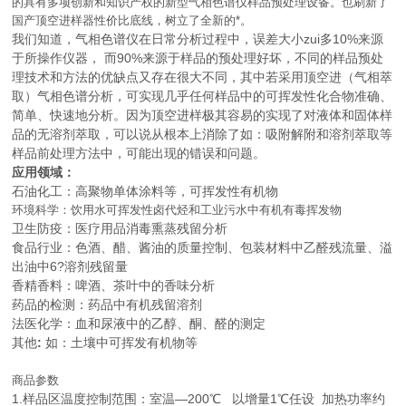
的具有多项创新和知识产权的新型气相色谱仪样品预处理设备。也刷新了
国产顶空进样器性价比底线，树立了全新的*。
我们知道，气相色谱仪在日常分析过程中，误差大小zui多10%来源
于所操作仪器， 而90%来源于样品的预处理好坏，不同的样品预处
理技术和方法的优缺点又存在很大不同，其中若采用顶空进（气相萃
取）气相色谱分析，可实现几乎任何样品中的可挥发性化合物准确、
简单、快速地分析。因为顶空进样极其容易的实现了对液体和固体样
品的无溶剂萃取，可以说从根本上消除了如：吸附解附和溶剂萃取等
样品前处理方法中，可能出现的错误和问题。
应用领域：
石油化工：高聚物单体涂料等，可挥发性有机物
环境科学：饮用水可挥发性卤代烃和工业污水中有机有毒挥发物
卫生防疫：医疗用品消毒熏蒸残留分析
食品行业：色酒、醋、酱油的质量控制、包装材料中乙醛残流量、溢
出油中6?溶剂残留量
香精香料：啤酒、茶叶中的香味分析
药品的检测：药品中有机残留溶剂
法医化学：血和尿液中的乙醇、酮、醛的测定
其他
:
如：土壤中可挥发有机物等
商品参数
1.样品区温度控制范围：室温—200℃ 以增量1℃任设 加热功率约