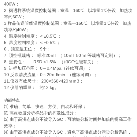
400W；
2. 阀进样系统温度控制范围：室温—160℃ 以增量1℃任设 加热功
率约60W；
3.样品传送管线温度控制范围：室温—160℃ 以增量1℃任设 加热
功率约40W；
4. 温度控制精度： < ±0.5℃ ；
5 温度控制梯度： < ±0.5℃；
6．顶空瓶工位： 9个；
7. 顶空瓶规格： 标准20ｍl （ 10ｍl 50ｍl 等规格可定制）；
8. 重复性： RSD <1.5% （和GC性能有关）；
9. 进样加压范围： 0～0.4Mpa（连续可调）；
10.反吹清洗流量：0～20ｍl/min （连续可调）；
11.仪器有效尺寸： 200×360×420ｍｍ3；
12.仪器的重量： 约12 kg。
功能特点
⑴ 准确、简单、快速、方便、自动和环保；
⑵ 高灵敏度分析样品中的挥发性成分；
⑶ 由于高沸点成分不被导入GC，可缩短分析时间并加倍的提高工作
效率；
⑷ 由于高沸点成分不被导入GC，避免了高沸点成分污染分析系统，