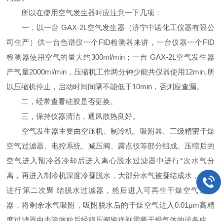
所以在使用空气发生器时应注意一下几项：
一，以一台 GAX-2L空气发生器（济宁中诺化工仪器有限公
司生产）供一台色谱仪一个FID检测器来讲，一台仪器一个FID
检测器使用空气的量大约300ml/min；一台 GAX-2L空气发生器
产气量2000ml/min，压缩机工作两分钟少能共仪器使用12min,所
以压缩机停止，启动时间间隔不能低于10min，否则应查漏。
二，经常查看硅胶是否更换。
三，保持仪器清洁，通风散热良好。
空气发生器主要由空压机、制冷机、吸附器、三级精密干燥
空气过滤器、电控系统、减压阀、露点仪等部分组成。压缩后的
空气进入预冷器冷却后进入离心脱水过滤器中进行*次水气分
离，再进入制冷机深度冷凝脱水，大部分水气被凝结成水，空气
进行第二次聚 结脱水过滤器，然后进入可再生干燥空气过滤
器，将剩余水气吸附，吸附脱水后的干燥空气进入0.01μm高精
度过滤器中去除微粒后经稳压阀输送到需要干燥气体的设备中，