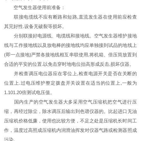
空气发生器使用前准备：
联接电缆线不应有断路和短路,直流发生器在使用前应检查
其完好性.设备无破裂等损坏。
分别联接好电源线、电缆线和接地线。空气发生器维护接地
线与工作接地线以及放电棒的接地线均应单独接到试品的地线上
(即一点接地)严禁各接地线相互串联使用,将机箱、倍压筒放置到
合适的平安的位置.以免击穿时地电位抬高形成反击,损坏仪器。
并检查调压电位器应在零位上,检查电源开关是否在关断的
位置上.过电压维护整定拨盘开关设置在适当的位置上,一般为
1.101.20倍测试电压值。
国内生产的空气发生器大多采用空气压缩机把空气进行压
缩，再经过除尘，除水调压后输出到色谱仪器的。比起进口无油
压缩机价格低廉，使用也比较方便，不足之处是压缩机长时间工
作，温度过高照成压缩机内润滑油挥发对仪器气路或检测器照成
污染。