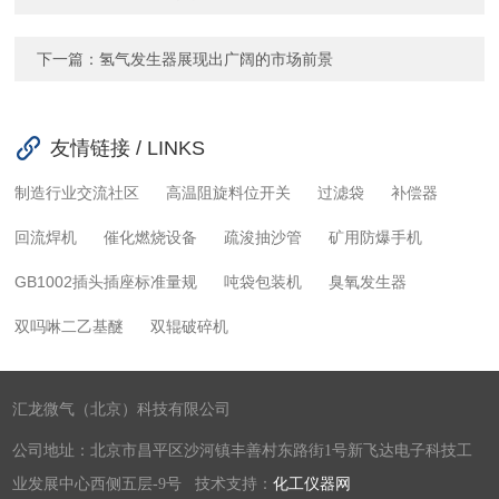
下一篇：
氢气发生器展现出广阔的市场前景
友情链接 / LINKS
制造行业交流社区
高温阻旋料位开关
过滤袋
补偿器
回流焊机
催化燃烧设备
疏浚抽沙管
矿用防爆手机
GB1002插头插座标准量规
吨袋包装机
臭氧发生器
双吗啉二乙基醚
双辊破碎机
汇龙微气（北京）科技有限公司
公司地址：北京市昌平区沙河镇丰善村东路街1号新飞达电子科技工
业发展中心西侧五层-9号 技术支持：
化工仪器网