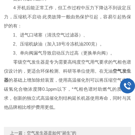
4 开机后能正常工作，但工作过程中压力下降达不到设定压
力，压缩机不启动 此类故障一般由热保护引起，容易引起热保
护的有：
1、进气口堵塞（清洗空气过滤器）、
2、压缩机缺油（加入18号冷冻机油200克）。
3、单向阀漏气导致启动压力过高（更换单向阀）。
零级空气发生器是专为需要高纯度空气用气要求的气相色谱
仪设计的，更适合环保检测、科研等单位使用。在无油
空气发生
器
的基础上增加除烃装置，使用高温催化剂可以将压缩空气内的
碳氢化合物浓度降0.1ppm以下，*气相色谱对助燃气的质量要
求，创新的独立式高温催化剂结构延长机器使用寿命，同时与其
他品牌相比维护费用更低。
上一篇：
空气发生器是如何“诞生”的