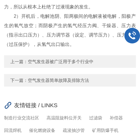
力，所以从根本上杜绝了过液现象的发生。
2）开机后，电解池阴、阳两极间的电解液被电解，阳极产
生的氧气放空；而阴极产生的氢气经压力阀、干燥器、压力表
（指示出口压力）、压力调节器（设定、调节压力）、压力开关
（过压保护），从氢气出口输出。
上一篇：
空气发生器被广泛用于多个行业中
下一篇：
空气发生器简单故障及排除方法
友情链接 / LINKS
制造行业交流社区
高温阻旋料位开关
过滤袋
补偿器
回流焊机
催化燃烧设备
疏浚抽沙管
矿用防爆手机