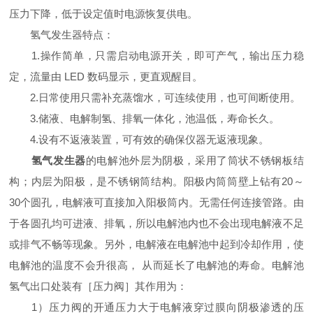
压力下降，低于设定值时电源恢复供电。
氢气发生器特点：
1.操作简单，只需启动电源开关，即可产气，输出压力稳
定，流量由 LED 数码显示，更直观醒目。
2.日常使用只需补充蒸馏水，可连续使用，也可间断使用。
3.储液、电解制氢、排氧一体化，池温低，寿命长久。
4.设有不返液装置，可有效的确保仪器无返液现象。
氢气发生器
的电解池外层为阴极，采用了筒状不锈钢板结
构；内层为阳极，是不锈钢筒结构。阳极内筒筒壁上钻有20～
30个圆孔，电解液可直接加入阳极筒内。无需任何连接管路。由
于各圆孔均可进液、排氧，所以电解池内也不会出现电解液不足
或排气不畅等现象。另外，电解液在电解池中起到冷却作用，使
电解池的温度不会升很高， 从而延长了电解池的寿命。电解池
氢气出口处装有［压力阀］其作用为：
1）压力阀的开通压力大于电解液穿过膜向阴极渗透的压