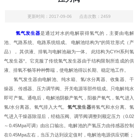
更新时间：2017-09-06 点击次数：2459
氢气发生器
是通过对水的电解获得氢气的，主要由电解
池、气路系统、电路系统组成。 电解池结构为*的筒壮形式（产
品）， 其供液、排氧与电解池融为一体。 此结构为CYH系列氢
气发生器*。它克服了传统氢气发生器由于结构限制所造成的供
液、排氧不畅等种种弊端，使电解池得以长期、稳定地工作。
氢气发生器由电解池、纯水箱、氢/水分离器、收集器、干
燥器、传感器、压力调节阀、开关电源等部件组成。只电解纯水
即可产氢。通电后，电解池阴极产氢气，阳极产氧气，氢气进入
氢/水分离器。氧气排入大气。
氢气发生器
将氢气和水分离。氢
气进入干燥器除湿后，经稳压阀、调节阀调整到额定压力（0.02
～0.45Mpa可调）由出口输出。电解池的产氢压力由传感器控制
在0.45Mpa左右，当压力达到设定值时，电解池电源供应切断；