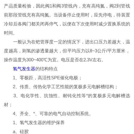
产品质量检验，因此阀1和阀3管线内，充有高纯氮，阀2到管线
前那段管线充有高纯氮。当设备停止使用时，应先停电，待装置
冷却后各阀门都关闭再停气，以便在下次使用时减少置换系统的
时间。
一般认为在钯管厚度一定的情况下，进出口压力差越大，温
度越高，则氢的渗透量越大，但平均压力以8~3公斤/平方厘米，
操作温度为300~400℃为宜。电压是否在2.3V左右。
氢气发生器
的结构特点
1、零极距，高活性SPE催化电极；
2、传质、传热化学工艺性能的复极多元电解槽结构；
3、电化学性、抗蚀性、耐钝化性等*的复极多元电解槽选
材；
4、齐全、*、可靠的电气自动控制系统。
1、氢气发生器的维护保养
a、硅胶