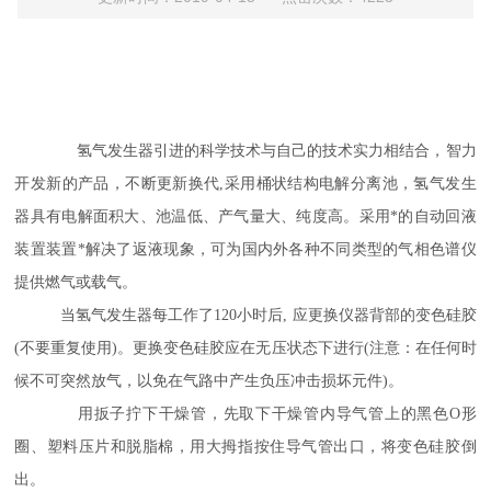
氢气发生器引进的科学技术与自己的技术实力相结合，智力
开发新的产品，不断更新换代,采用桶状结构电解分离池，氢气发生
器具有电解面积大、池温低、产气量大、纯度高。采用*的自动回液
装置装置*解决了返液现象，可为国内外各种不同类型的气相色谱仪
提供燃气或载气。
当氢气发生器每工作了120小时后, 应更换仪器背部的变色硅胶
(不要重复使用)。更换变色硅胶应在无压状态下进行(注意：在任何时
候不可突然放气，以免在气路中产生负压冲击损坏元件)。
用扳子拧下干燥管，先取下干燥管内导气管上的黑色O形
圈、塑料压片和脱脂棉，用大拇指按住导气管出口，将变色硅胶倒
出。