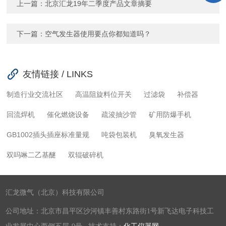
上一篇：
北京汇龙19年二季度产品文章摘要
下一篇：
空气发生器使用要点你都知道吗？
友情链接 / LINKS
制造行业交流社区
高温阻旋料位开关
过滤袋
补偿器
回流焊机
催化燃烧设备
疏浚抽沙管
矿用防爆手机
GB1002插头插座标准量规
吨袋包装机
臭氧发生器
双吗啉二乙基醚
双辊破碎机
汇龙微气（北京）科技有限公司
公司地址：北京市昌平区沙河镇丰善村东路街1号新飞达电子科技工