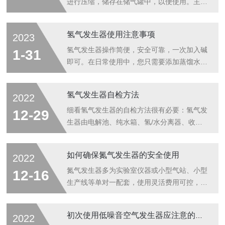
进行压缩，储存在储气罐中，以便使用。主要
由压缩机、储气罐、过滤器、干燥室等主要部
分组成。1、为了确保气体纯度，空气发生器
氢气发生器使用注意事项
2023
每工作1000小时，需要更换活性炭一次（活
性碳为20-40目，铅笔芯式）；2、空气发生
氢气发生器操作简便，安全可靠，一次加入碱
1-31
器工作过程中压缩机不启动，热保护继电器启
即可。在日常使用中，您只需要添加蒸馏水并
动，说明压缩机温度过高，待冷却后即可自动
打开电源开关即可产生氢气。桶型电解槽，电
恢复正常；3、进气口过滤器需定期清洗（周
解材料采用进口特殊贵金属制成，有效提高了
氢气发生器自检方法
2022
期视室内粉尘情况而定，可用超声波清洗）以
电解效率，保持槽体恒定。温度大大提高了电
保持进气通畅,否则易引起压缩机工作负载增
解池的使用寿命;输出流量稳定，自动跟踪，
细看氢气发生器的自检方法很有必要：氢气发
12-29
大并发热,温度过高时会发生过热保护...
纯度不衰减，可连续使用。那么氢气发生器在
生器由电解池、纯水箱、氢/水分离器、收集
使用时需要注意哪些方面的问题?接下来就由
器、干燥器、传感器、压力调节阀、开关电源
氢气发生器的小编来讲解一下吧，希望能够对
等部件组成。整机设计先进，质量可靠，自动
如何确保氮气发生器的安全使用
2022
大家有所帮助。1.开始之前的准备工作，添加
化程度高，产氢纯度高，输出流量大，型号、
氢氧化钾电解质(称量KOH100g溶于1L高纯水
规格齐全。广泛应用于化工、环保、石油、造
氮气发生器多为实验室仪器或小型气站、小型
12-16
中)，充分搅拌使其溶解，直到电...
纸、电力、食品、制药、科研等领域。详细的
生产线等单对一配套，使用灵活费用可控，对
氢气发生器自检方法分8个步骤：1、接通电
运输和保存没有特殊要求，可为越来越多的实
源。2、打开电源开关，此时仪器压力表开始
验室用户选择，因此广泛适用于氮气保护、氮
初次使用低噪音空气发生器应注意的问题
2022
上升，检查仪器面板上电解指示(绿灯)发亮，
吹仪、原子吸收、手套箱、液质联用等多种设