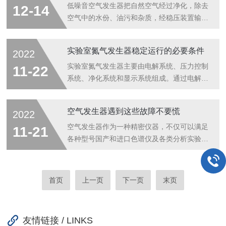
流量指示(指针表)应指示在1000左右，在5分
备。在氮气发生器的使用过程中，首先要弄懂
低噪音空气发生器把自然空气经过净化，除去
12-14
钟内压力指示(压力表)应达到0....
其基本原理，并掌握相关方面的知识和技能，
空气中的水份、油污和杂质，经稳压装置输出
其次应该准备好所需的仪设备说明书等资料，
稳定、洁净的空气。具有输出压力稳定、噪音
另外应该要养成一种良好的工作习惯，才能保
低等特点，是替代高压空气瓶的理想空气源。
实验室氮气发生器稳定运行的必要条件
2022
证其安全使用。除了在氮气发生器设计上加以
一般是由空气泵或压缩机、稳压系统、压力控
确保，使电机与泵轴尽量远离和密封件选用有
制系统、净化系统和显示系统组成。1、为了
实验室氮气发生器主要由电解系统、压力控制
11-22
色金属，以防发作火花外，在操作上要严厉
确保气体纯度，空气发生器每工作1000小
系统、净化系统和显示系统组成。通过电解水
恪...
时，需要更换活性炭一次（活性碳为20-40
产生氮气，产生的氧气则放空进入大气。具有
目，铅笔芯式）；2、空气发生器工作过程中
电解面积大、池温低、性能好、产气量大、纯
空气发生器遇到这些故障不要慌
2022
压缩机不启动，热保护继电器启动，说明压缩
度高的优点。氮气发生器采用了高灵敏度，模
机温度过高，待冷却后即可自动恢复正常；
糊自动跟踪控制系统，即用即产，用气产气，
空气发生器作为一种精密仪器，不仅可以满足
11-21
3、进气口过滤器需定期清洗（周期视室内
不用气不产气，实现了自动恒压、恒流，使压
各种型号国产和进口色谱仪及各类分析实验室
粉...
力稳定精度范围小于0.001Mpa，保证仪器输
的使用，而且也可以做为高纯氮气发生器的空
出氮气纯度高，压力稳定、安全、持续。如何
气源。可以利用现有的压缩空气源，通过高温
保证实验室氮气发生器的正常运行呢？注意以
催解裂化，连续产生洁净、干燥、无烃类化合
首页
上一页
下一页
末页
下几点！1.空气压缩机将首先安装C类过滤
物的空气。1.运行中出现响声;解决方法：用
器。为了防止油烟进入压缩空气，空气...
扳手对仪器上螺母适当调整松紧度，不要太
紧;若不行，需拆开仪器外壳，对内部进行清
友情链接 / LINKS
洗(响主要是因内部有杂质)，若清洗完还不