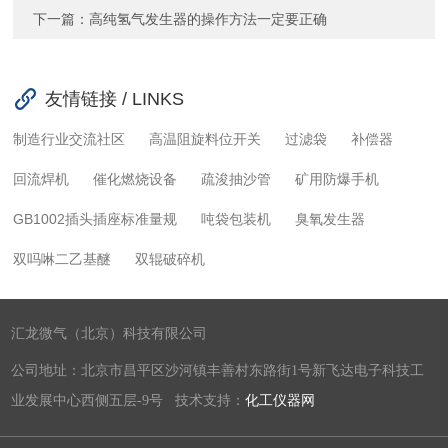
下一篇：
高纯氢气发生器的操作方法一定要正确
友情链接 / LINKS
制造行业交流社区
高温阻旋料位开关
过滤袋
补偿器
回流焊机
催化燃烧设备
疏浚抽沙管
矿用防爆手机
GB1002插头插座标准量规
吨袋包装机
臭氧发生器
双吗啉二乙基醚
双辊破碎机
汇龙微气（北京）科技有限公司
公司地址：北京市昌平区沙河镇丰善村东路街1号新飞达电子科技工
业发展中心西侧五层-9号 技术支持：
化工仪器网