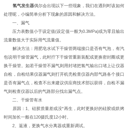
氢气发生器
偶尔会出现以下一些现象，我们在遇到时该如何
处理呢，小编简单分析下现象的原因和解决方法。
一、漏气
压力表数值小于设定值(设定值一般为0.3MPa)或为零且输出
流量数值大于实际用气流量值。
解决方法：用肥皂水试下干燥管两端接口是否有气泡，有汽
包说明干燥管漏气，此时拧下干燥管重新装配或更换密封圈或更
换干燥管。如若干燥管不漏气则用封堵把氢气输出口堵上让仪器
自检，自检结果仪器漏气则打开机壳检查仪器内部气路各个接口
是否有漏气点，检查不出来建议供应商技术部以获得，自检不漏
气则检查仪器以后的气路部分找出漏气点。
二、干燥管有水
原因：1、硅胶质量差或没*再生，此时更换好的硅胶或烘烤
时间加长一般在120摄氏度12小时。
2、返液，更换气水分离器或重新调试。