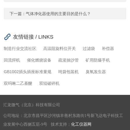
下一篇：
气体净化器使用的主要目的是什么？
友情链接 / LINKS
制造行业交流社区
高温阻旋料位开关
过滤袋
补偿器
回流焊机
催化燃烧设备
疏浚抽沙管
矿用防爆手机
GB1002插头插座标准量规
吨袋包装机
臭氧发生器
双吗啉二乙基醚
双辊破碎机
汇龙微气（北京）科技有限公司
公司地址：北京市昌平区沙河镇丰善村东路街1号新飞达电子科技工
业发展中心西侧五层-9号 技术支持：
化工仪器网