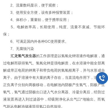
2、流量数码显示，便于观察；
3、使用安全方便，设有多种报警装置；
4、体积小，重量轻，便于携带应用；
5、电解效率高，长期使用，纯度、流量不衰减、节能环
保；
6、可满足国内外各种GC使用要求。
7、无腐蚀污染
汇龙氢气发生器
的工作原理是以氢氧化钾溶液作电解液，通
过电解而获得氢气。氢氧化钾是强电解质，在水溶液中能全部离
解成带正电荷的钾离子和带负电荷的氢氧根离子，并与水形成合
离子。由于溶液中有大量的离子存在，当直流电作用下，溶液中
正负离子分别向两极移动，在电解池内阴极产生氢气，阳极产生
氧气，氢气通过阴极出口进入气水分离器、冷凝分离后，经防过
液装置再进入到过滤器中，经吸附净化从出气口*地输出。而氧
气则从电解池储液筒排氧口自然放掉。