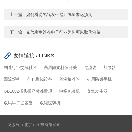
上一篇：
如何看待氢气发生器产氢量未达预期
下一篇：
氮气发生器在电子行业为何可以取代液氮
友情链接 / LINKS
制造行业交流社区
高温阻旋料位开关
过滤袋
补偿器
回流焊机
催化燃烧设备
疏浚抽沙管
矿用防爆手机
GB1002插头插座标准量规
吨袋包装机
臭氧发生器
双吗啉二乙基醚
双辊破碎机
汇龙微气（北京）科技有限公司