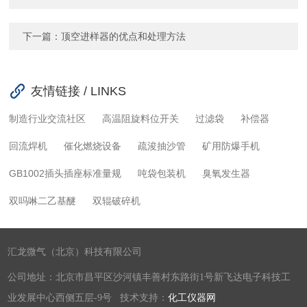
下一篇：
顶空进样器的优点和处理方法
友情链接 / LINKS
制造行业交流社区
高温阻旋料位开关
过滤袋
补偿器
回流焊机
催化燃烧设备
疏浚抽沙管
矿用防爆手机
GB1002插头插座标准量规
吨袋包装机
臭氧发生器
双吗啉二乙基醚
双辊破碎机
汇龙微气（北京）科技有限公司
公司地址：北京市昌平区沙河镇丰善村东路街1号新飞达电子科技工
业发展中心西侧五层-9号 技术支持：
化工仪器网