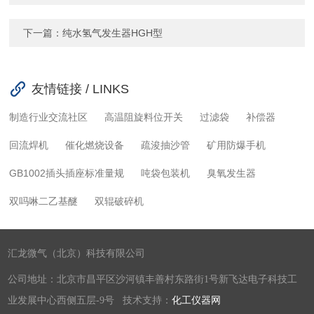
下一篇：
纯水氢气发生器HGH型
友情链接 / LINKS
制造行业交流社区
高温阻旋料位开关
过滤袋
补偿器
回流焊机
催化燃烧设备
疏浚抽沙管
矿用防爆手机
GB1002插头插座标准量规
吨袋包装机
臭氧发生器
双吗啉二乙基醚
双辊破碎机
汇龙微气（北京）科技有限公司
公司地址：北京市昌平区沙河镇丰善村东路街1号新飞达电子科技工
业发展中心西侧五层-9号 技术支持：
化工仪器网