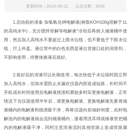
更新时间：2019-06-21 点击次数：3536
1.启动前的准备 加氢氧化钾电解液(称取KOH100g溶解于1L
的高纯水中)，充分搅拌溶解等电解液*冷却后再倒入储液桶中使
用，然后加入高纯水不要超过上限水位线，也不要低于下限水位
线，拧上外盖。液位管中的白色东西是液位管接口处的润滑剂，
不影响使用，待整体换液后就好。
2.装好后的溶液可以长期使用，每次快低于水位线时因立即
加入高纯水，但加水需防止水漏在仪器内部造成短路，长时间不
开机或长时间使用后电解液残渣积累较多时应更换电解液，正常
情况下当仪器使用半年后，请更换电解液。更换电解液先要将储
液桶内的电解液和残渣吸干净，再将仪器向前倾斜90度，此时电
解池内的电解液就会流到储液桶内，接着用洗耳球或移液管把桶
内的电解液吸干净，同时注意溶液流到其他管路上造成管路腐