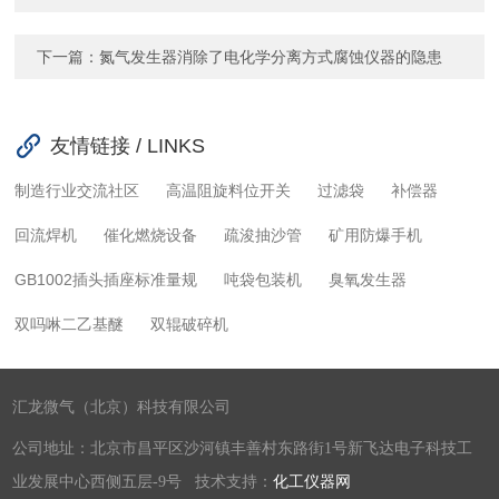
下一篇：
氮气发生器消除了电化学分离方式腐蚀仪器的隐患
友情链接 / LINKS
制造行业交流社区
高温阻旋料位开关
过滤袋
补偿器
回流焊机
催化燃烧设备
疏浚抽沙管
矿用防爆手机
GB1002插头插座标准量规
吨袋包装机
臭氧发生器
双吗啉二乙基醚
双辊破碎机
汇龙微气（北京）科技有限公司
公司地址：北京市昌平区沙河镇丰善村东路街1号新飞达电子科技工
业发展中心西侧五层-9号 技术支持：
化工仪器网